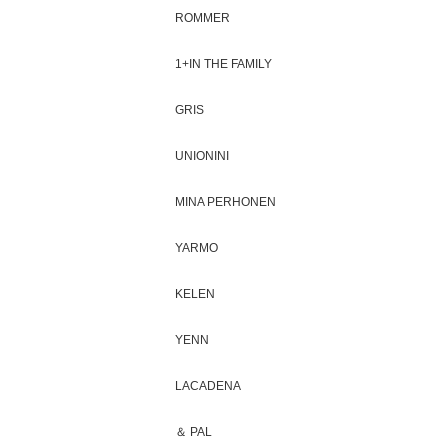
ROMMER
1+IN THE FAMILY
GRIS
UNIONINI
MINA PERHONEN
YARMO
KELEN
YENN
LACADENA
＆ PAL