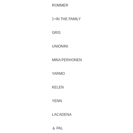
ROMMER
1+IN THE FAMILY
GRIS
UNIONINI
MINA PERHONEN
YARMO
KELEN
YENN
LACADENA
＆ PAL