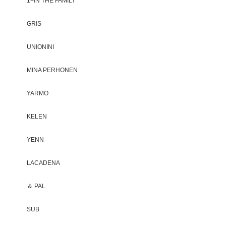
1+IN THE FAMILY
GRIS
UNIONINI
MINA PERHONEN
YARMO
KELEN
YENN
LACADENA
＆ PAL
SUB