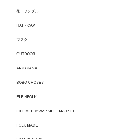
靴・サンダル
HAT・CAP
マスク
OUTDOOR
ARKAKAMA
BOBO CHOSES
ELFINFOLK
FITH/MELT/SWAP MEET MARKET
FOLK MADE