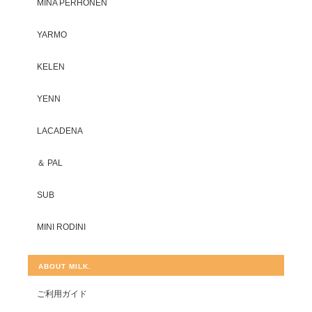
MINA PERHONEN
YARMO
KELEN
YENN
LACADENA
＆ PAL
SUB
MINI RODINI
ABOUT MILK.
ご利用ガイド