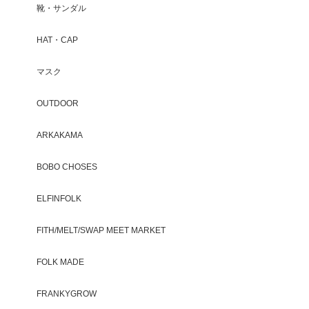
靴・サンダル
HAT・CAP
マスク
OUTDOOR
ARKAKAMA
BOBO CHOSES
ELFINFOLK
FITH/MELT/SWAP MEET MARKET
FOLK MADE
FRANKYGROW