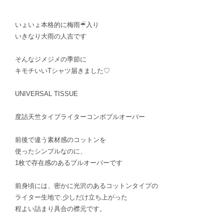
いょいょ本格的に梅雨☔︎入り
いきなり大雨の人吉です
そんなジメジメの季節に
キモチいいTシャツ届きました♡
UNIVERSAL TISSUE
度詰天竺タイプライターコンボプルオーバー
前後で違う素材感のコットンを
使ったシンプルなのに、
1枚で存在感のあるプルオーバーです
前身頃には、密かに光沢のあるコットンタイプの
ライター生地で.少しだけ立ち上がった
程よい詰まり具合の襟元です。