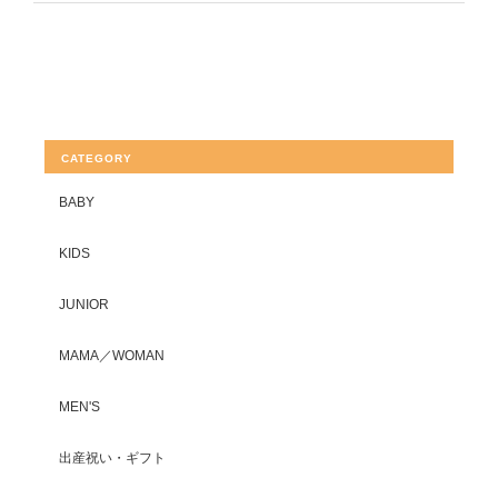
CATEGORY
BABY
KIDS
JUNIOR
MAMA／WOMAN
MEN'S
出産祝い・ギフト