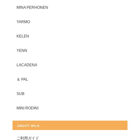
MINA PERHONEN
YARMO
KELEN
YENN
LACADENA
＆ PAL
SUB
MINI RODINI
ABOUT MILK.
ご利用ガイド