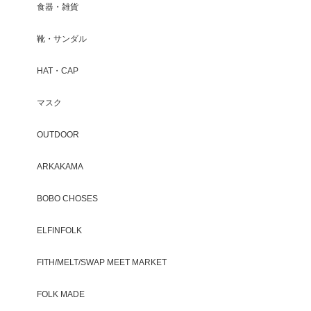
食器・雑貨
靴・サンダル
HAT・CAP
マスク
OUTDOOR
ARKAKAMA
BOBO CHOSES
ELFINFOLK
FITH/MELT/SWAP MEET MARKET
FOLK MADE