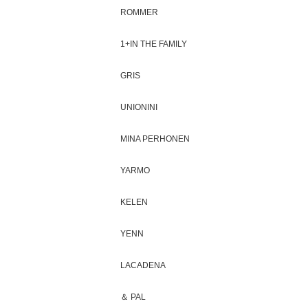
ROMMER
1+IN THE FAMILY
GRIS
UNIONINI
MINA PERHONEN
YARMO
KELEN
YENN
LACADENA
＆ PAL