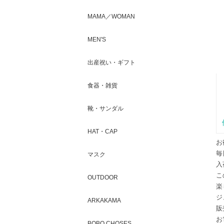
MAMA／WOMAN
MEN'S
出産祝い・ギフト
食器・雑貨
靴・サンダル
HAT・CAP
お
毎
マスク
入
こ
OUTDOOR
楽
ジ
ARKAKAMA
販
お
BOBO CHOSES