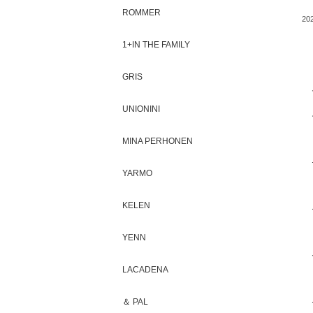
ROMMER
202
1+IN THE FAMILY
GRIS
UNIONINI
MINA PERHONEN
YARMO
KELEN
YENN
LACADENA
＆ PAL