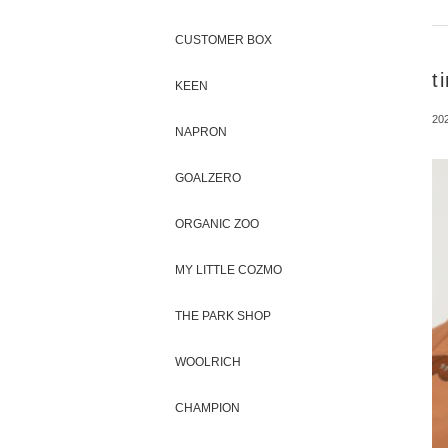
CUSTOMER BOX
t
KEEN
202
NAPRON
GOALZERO
ORGANIC ZOO
MY LITTLE COZMO
THE PARK SHOP
WOOLRICH
CHAMPION