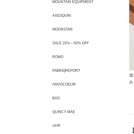
MOUNTAIN EQUIPMENT
AXESQUIN
MOONSTAR
SALE 20%～50% OFF
ROMO
FABRIQREPORT
週
あ
ANVOCOEUR
BAG
QUINCY MAE
UHR