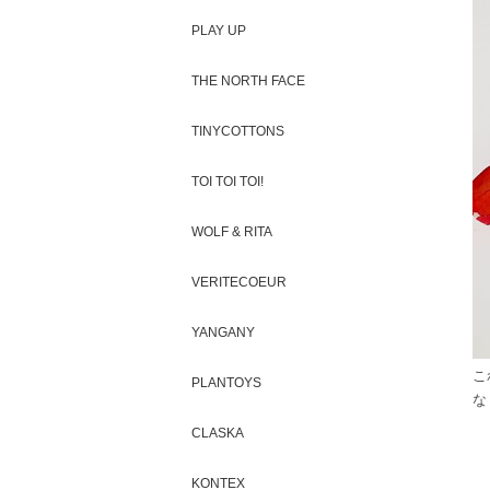
PLAY UP
THE NORTH FACE
TINYCOTTONS
TOI TOI TOI!
WOLF & RITA
VERITECOEUR
YANGANY
こ
PLANTOYS
な
CLASKA
KONTEX