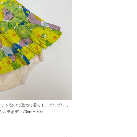
ッチンなので重ねて着ても、ゴワゴワし
テボディ70cm〜80c...