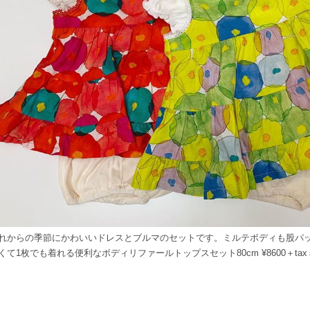
れからの季節にかわいいドレスとブルマのセットです。ミルテボディも股パ
くて1枚でも着れる便利なボディリファールトップスセット80cm ¥8600＋taxミル