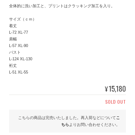
全体的に洗い加工と、プリントはクラッキング加工を入り。
サイズ（ｃｍ）
着丈
L-72 XL-77
肩幅
L-57 XL-90
バスト
L-124 XL-130
裄丈
L-51 XL-55
15,180
¥
SOLD OUT
こちらの商品は完売いたしました。再入荷などについて
こ
ちら
よりお問い合わせください。