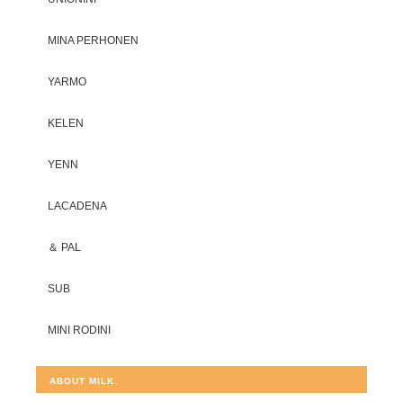
MINA PERHONEN
YARMO
KELEN
YENN
LACADENA
＆ PAL
SUB
MINI RODINI
ABOUT MILK.