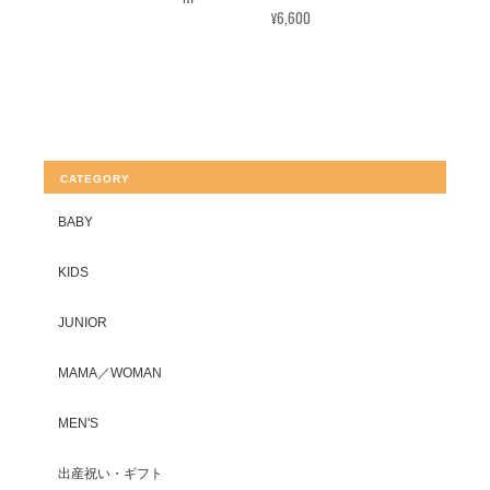
¥6,600
CATEGORY
BABY
KIDS
JUNIOR
MAMA／WOMAN
MEN'S
出産祝い・ギフト