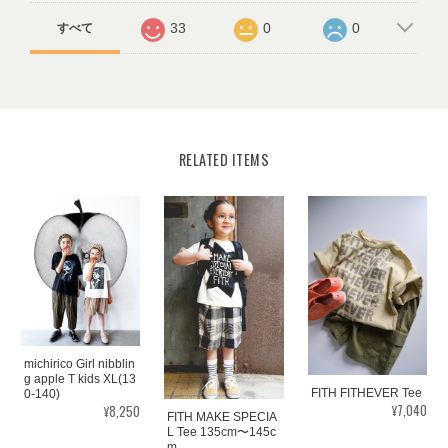
33
0
0
すべて
RELATED ITEMS
michirico Girl nibblin
g apple T kids XL(13
FITH FITHEVER Tee
0-140)
¥7,040
¥8,250
FITH MAKE SPECIA
L Tee 135cm〜145c
m