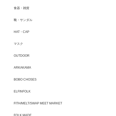
食器・雑貨
靴・サンダル
HAT・CAP
マスク
OUTDOOR
ARKAKAMA
BOBO CHOSES
ELFINFOLK
FITH/MELT/SWAP MEET MARKET
FOLK MADE