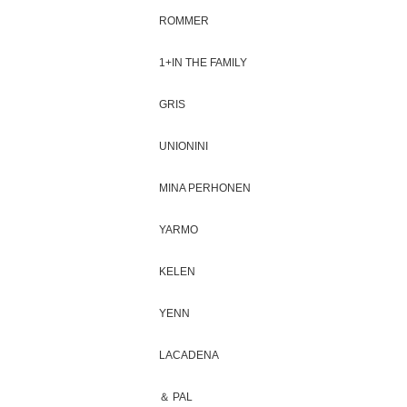
ROMMER
1+IN THE FAMILY
GRIS
UNIONINI
MINA PERHONEN
YARMO
KELEN
YENN
LACADENA
＆ PAL