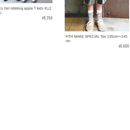
co Girl nibbling apple T kids XL(1
)
¥8,250
FITH MAKE SPECIAL Tee 135cm〜145
cm
¥6,600