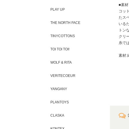
■素材
PLAY UP
コッ
たス
THE NORTH FACE
いる
トン
TINYCOTTONS
クリ
糸で
TOI TOI TOI!
素材:綿
WOLF & RITA
VERITECOEUR
YANGANY
PLANTOYS
CLASKA
KONTEX