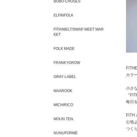
BOBO CHOSES
ELFINFOLK
FITH/MELT/SWAP MEET MAR
KET
FOLK MADE
FRANKYGROW
FITH
カラ
GRAY LABEL
小さ
MAAROOK
『FI
毎日
MICHIRICO
FIT
MOUN TEN.
心地
つく
NUNUFORME