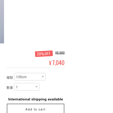
¥8,800
20%OFF
7,040
¥
種類
数量
International shipping available
Add to cart