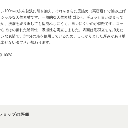
トン100％の糸を贅沢に引き揃え、それをさらに度詰め（高密度）で編み上げ
ペシャルな天竺素材です。一般的な天竺素材に比べ、ギュッと目が詰まって
ため、洗濯を繰り返しても型崩れしにくく、ヨレにくいのが特徴です。コッ
ならではの優れた通気性・吸湿性を両立しました。表面は毛羽立ちを抑えた
ーンな表情で、2本分の糸を使用しているため、しっかりとした厚みがあり単
は出せないタフさが加わります。
 100%
ショップの評価