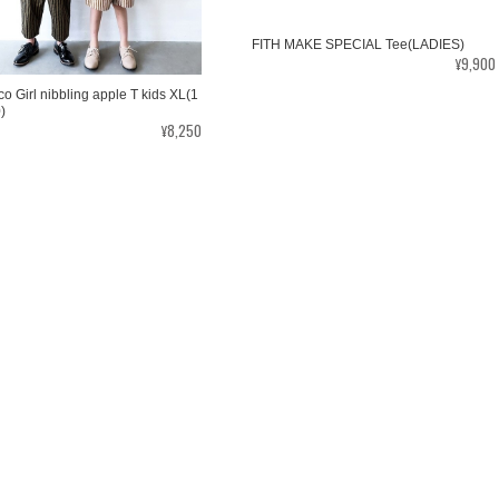
FITH MAKE SPECIAL Tee(LADIES)
¥9,900
co Girl nibbling apple T kids XL(1
)
¥8,250