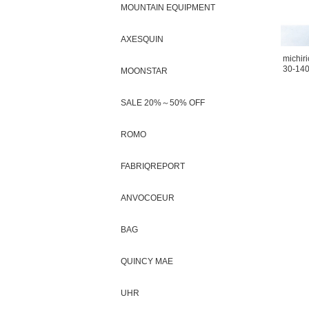
MOUNTAIN EQUIPMENT
AXESQUIN
michiri
30-140
MOONSTAR
SALE 20%～50% OFF
ROMO
FABRIQREPORT
ANVOCOEUR
BAG
QUINCY MAE
UHR