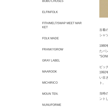
BOBO CHOSES
ELFINFOLK
FITH/MELT/SWAP MEET MAR
KET
古着
シャ
FOLK MADE
19
FRANKYGROW
たバ
”SO
GRAY LABEL
ビッ
MAAROOK
199
い古さ
MICHIRICO
ト。
当時
MOUN TEN.
ント
NUNUFORME