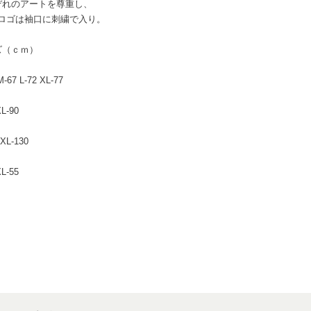
ぞれのアートを尊重し、
Sロゴは袖口に刺繍で入り。
ズ（ｃｍ）
M-67 L-72 XL-77
XL-90
ト
 XL-130
XL-55