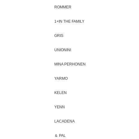
ROMMER
1+IN THE FAMILY
GRIS
UNIONINI
MINA PERHONEN
YARMO
KELEN
YENN
LACADENA
＆ PAL