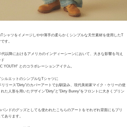
のTシャツをイメージしやや薄手の柔らかくシンプルな天竺素材を使用したT
ツです。
80年代以降におけるアメリカのインディーシーンにおいて、大きな影響を与え
ンド
NIC YOUTH" とのコラボレーションアイテム。
グシルエットのシンプルなTシャツに
2年リリース”Dirty”のカバーアートでお馴染み、現代美術家マイク・ケリーの使
れた人形を用いたデザイン”Dirty”と”Dirty Bunny“をフロントに大きくプリン
のバンドのグッズとしても使われたこちらのアートをそれぞれ背面にもプリ
してあります。