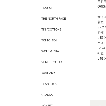
それ
GRI
PLAY UP
サイ
THE NORTH FACE
着丈
S-62 
TINYCOTTONS
肩幅
L-57 
TOI TOI TOI!
バス
L-124
WOLF & RITA
裄丈
L-51 
VERITECOEUR
YANGANY
PLANTOYS
CLASKA
KONTEX