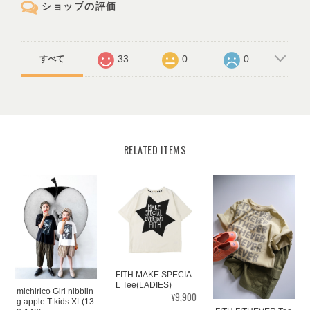
ショップの評価
33
0
0
すべて
RELATED ITEMS
FITH MAKE SPECIA
L Tee(LADIES)
michirico Girl nibblin
¥9,900
g apple T kids XL(13