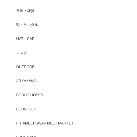
食器・雑貨
靴・サンダル
HAT・CAP
マスク
OUTDOOR
ARKAKAMA
BOBO CHOSES
ELFINFOLK
FITH/MELT/SWAP MEET MARKET