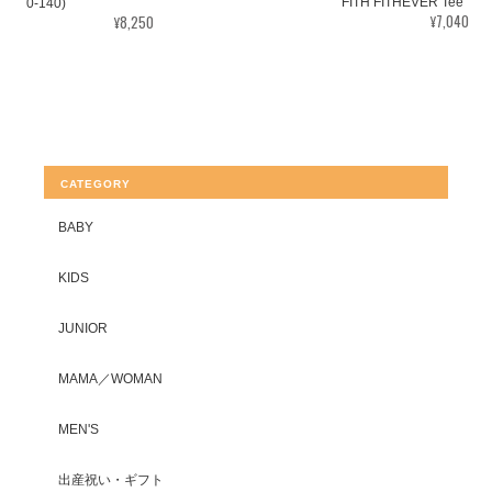
FITH FITHEVER Tee
0-140)
¥7,040
¥8,250
CATEGORY
BABY
KIDS
JUNIOR
MAMA／WOMAN
MEN'S
出産祝い・ギフト