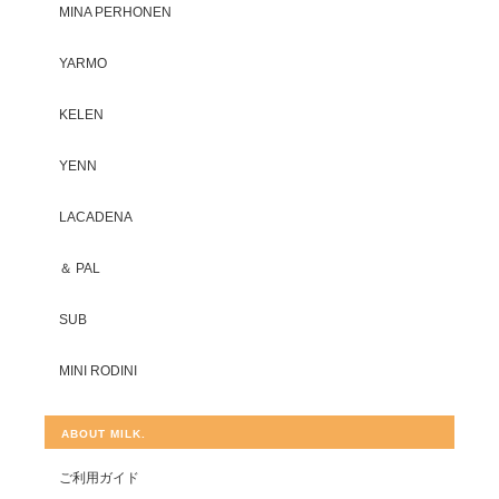
MINA PERHONEN
YARMO
KELEN
YENN
LACADENA
＆ PAL
SUB
MINI RODINI
ABOUT MILK.
ご利用ガイド