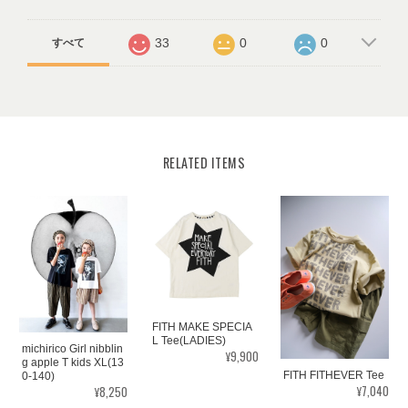
33
0
0
すべて
RELATED ITEMS
FITH MAKE SPECIA
L Tee(LADIES)
michirico Girl nibblin
¥9,900
g apple T kids XL(13
FITH FITHEVER Tee
0-140)
¥7,040
¥8,250