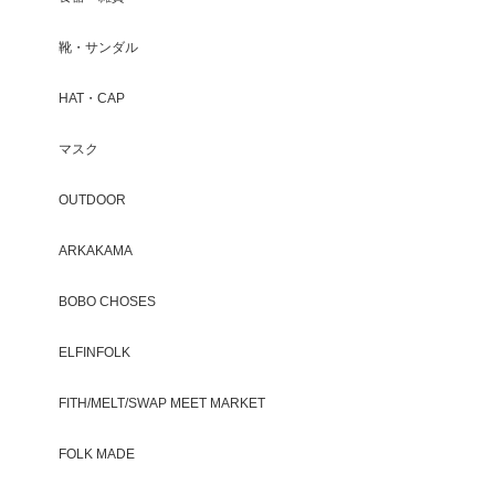
靴・サンダル
HAT・CAP
マスク
OUTDOOR
ARKAKAMA
BOBO CHOSES
ELFINFOLK
FITH/MELT/SWAP MEET MARKET
FOLK MADE