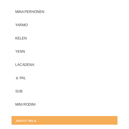
MINA PERHONEN
YARMO
KELEN
YENN
LACADENA
＆ PAL
SUB
MINI RODINI
ABOUT MILK.