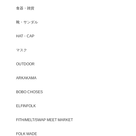
食器・雑貨
靴・サンダル
HAT・CAP
マスク
OUTDOOR
ARKAKAMA
BOBO CHOSES
ELFINFOLK
FITH/MELT/SWAP MEET MARKET
FOLK MADE