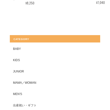
¥7,040
¥8,250
CATEGORY
BABY
KIDS
JUNIOR
MAMA／WOMAN
MEN'S
出産祝い・ギフト