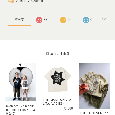
ショップの評価
33
0
0
すべて
RELATED ITEMS
FITH MAKE SPECIA
L Tee(LADIES)
michirico Girl nibblin
¥9,900
g apple T kids XL(13
FITH FITHEVER Tee
0-140)